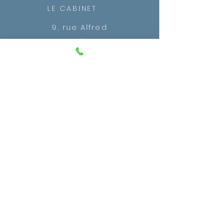
LE CABINET
9, rue Alfred
Mortier
06000 NICE
- France
NOS HORAIRES
Du lundi au vendredi
10h-13h et 14h-18h30
10h-12h et 14h-17h
(standard)
NOUS CONTACTER