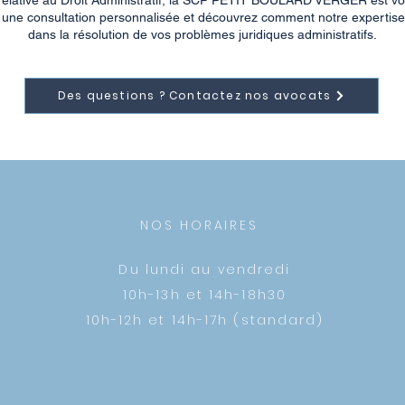
 relative au Droit Administratif, la SCP PETIT BOULARD VERGER est vot
une consultation personnalisée et découvrez comment notre expertise pe
dans la résolution de vos problèmes juridiques administratifs.
Des questions ? Contactez nos avocats
NOS HORAIRES
Du lundi au vendredi
10h-13h et 14h-18h30
10h-12h et 14h-17h (standard)