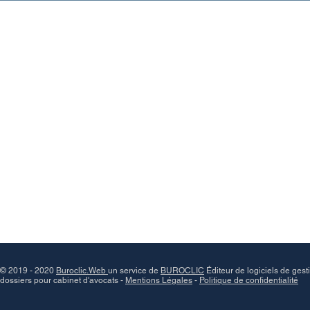
© 2019 - 2020
Buroclic.Web
un service de
BUROCLIC
Éditeur de logiciels de gest
dossiers pour cabinet d'avocats -
Mentions Légales
-
Politique de confidentialité